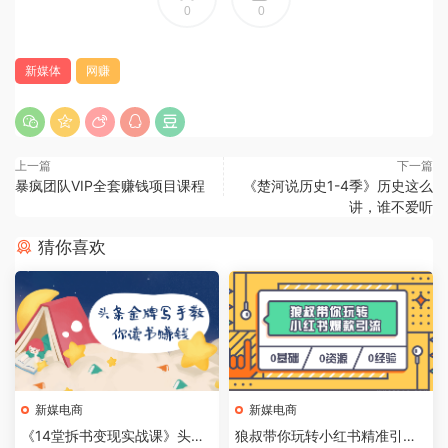
0
0
新媒体
网赚
上一篇
下一篇
暴疯团队VIP全套赚钱项目课程
《楚河说历史1-4季》历史这么
讲，谁不爱听
猜你喜欢
新媒电商
新媒电商
《14堂拆书变现实战课》头条
狼叔带你玩转小红书精准引流