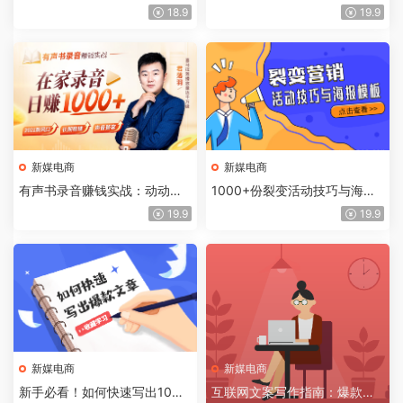
金牌写手教你读书赚钱
爆款变现课程
18.9
19.9
新媒电商
新媒电商
有声书录音赚钱实战：动动嘴
1000+份裂变活动技巧与海报
皮，在家日赚1000+
模板素材合集
19.9
19.9
新媒电商
新媒电商
新手必看！如何快速写出10W
互联网文案写作指南：爆款文