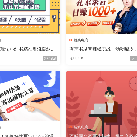
商
新媒电商
你玩转小红书精准引流爆款变
有声书录音赚钱实战：动动嘴皮
家日赚1000+
1.21k
19.9
商
新媒电商
！如何快速写出10W+的爆
互联网文案写作指南：爆款文案