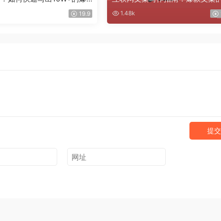
构与方法
1.48k
19.9
提交