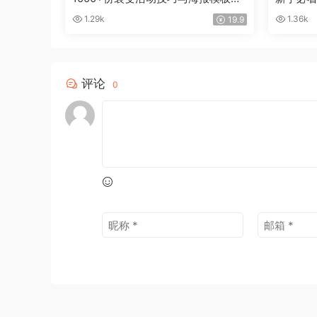
材合集
款文章
1.29k
1.36k
19.9
评论
0