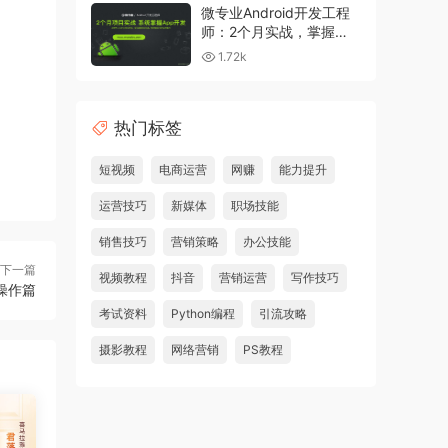
微专业Android开发工程
师：2个月实战，掌握
App开发
1.72k
热门标签
短视频
电商运营
网赚
能力提升
运营技巧
新媒体
职场技能
销售技巧
营销策略
办公技能
下一篇
视频教程
抖音
营销运营
写作技巧
操作篇
考试资料
Python编程
引流攻略
摄影教程
网络营销
PS教程