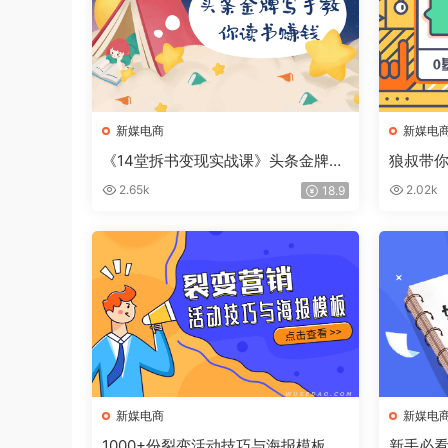
新媒电商
新媒电
《14堂拆书变现实战课》头条金牌写
狼叔带
手教你读书赚钱
现课程
2.65k
2.02k
18.9
新媒电商
新媒电
1000+份裂变活动技巧与海报模板素
新手必看