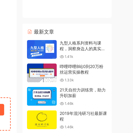
最新文章
九型人格系列资料与课
程，洞察身边人的真实想
法
1.41k
哔哩哔哩B站0到20万粉
丝运营实操教程
1.33k
21天自控力训练营，助力
升职加薪
1.46k
2019年混沌研习社最新课
程
1.46k