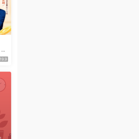
，在
19.9
的结