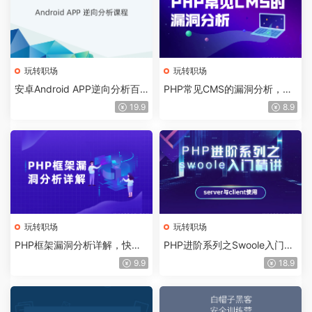
玩转职场
玩转职场
安卓Android APP逆向分析百
PHP常见CMS的漏洞分析，C
集课程完整版
MS漏洞挖掘方法
19.9
8.9
玩转职场
玩转职场
PHP框架漏洞分析详解，快速
PHP进阶系列之Swoole入门精
掌握框架漏洞分析
讲：Server与Clicent的使用
9.9
18.9