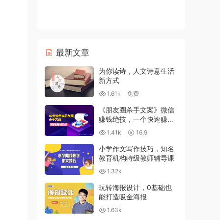
最新文章
为你读诗，人文诗意生活
新方式
1.61k
免费
《朋友圈杀手文案》微信
赚钱绝技，一个快速赚钱
的营销技术
1.41k
16.9
小学作文写作技巧，知名
教育机构特级教师辅导课
1.32k
玩转海报设计，0基础也
能打造吸金海报
1.63k