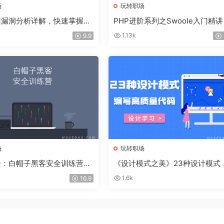
场
玩转职场
架漏洞分析详解，快速掌握框
PHP进阶系列之Swoole入门精讲
分析
erver与Clicent的使用
1.13k
9.9
场
玩转职场
全：白帽子黑客安全训练营，
《设计模式之美》23种设计模式
到攻防实战
你编写高质量代码
1.6k
16.9