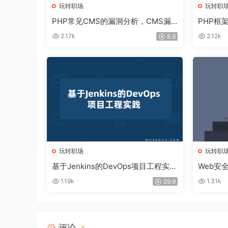
玩转职场
玩转职
PHP常见CMS的漏洞分析，CMS漏
PHP框
洞挖掘方法
架漏洞
2.17k
2.12k
8.9
玩转职场
玩转职
基于Jenkins的DevOps项目工程实践
Web安
视频课程
从基础
1.19k
1.31k
29.9
评论