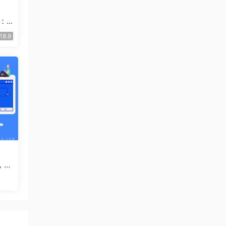
：S
18.9
，教