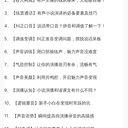
2、【收入构成】有声主播的钱从哪来，天花板在哪？
3、【练普通话】有声小说演讲的必备要素及技巧
4、【纠正口音】说话带口音？拼音和调值了解一下！
5、【调值变调】纠正发音变调问题，摆脱说话呆板
6、【声音训练】用口部操练声，魅力声音没难度
7、【气息控制】让你的演播游刃有余，流畅有气
8、【声音美颜】利用共鸣腔，开启魅力声音变现
9、【演播认知】小说演播和读课文有什么不同？
10、【逻辑重音】新手小白在变现时常踩的坑
11、【声音语势】瞬间提高你演播录音的高级感