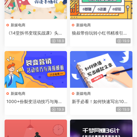
新媒电商
新媒电商
《14堂拆书变现实战课》头条
狼叔带你玩转小红书精准引流
金牌写手教你读书赚钱
爆款变现课程
18.9
19.9
新媒电商
新媒电商
1000+份裂变活动技巧与海报
新手必看！如何快速写出10W
模板素材合集
+的爆款文章
19.9
19.9