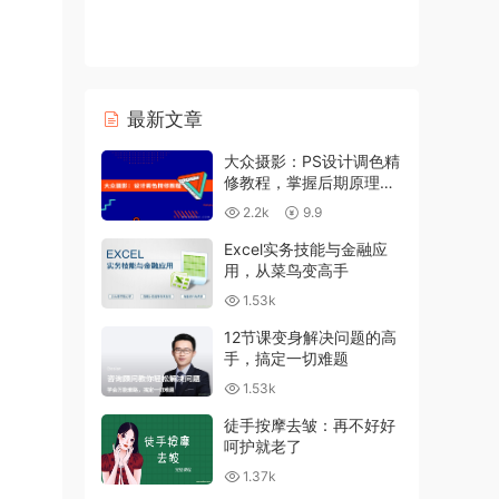
最新文章
大众摄影：PS设计调色精
修教程，掌握后期原理及
技巧
2.2k
9.9
Excel实务技能与金融应
用，从菜鸟变高手
1.53k
12节课变身解决问题的高
手，搞定一切难题
1.53k
徒手按摩去皱：再不好好
呵护就老了
1.37k