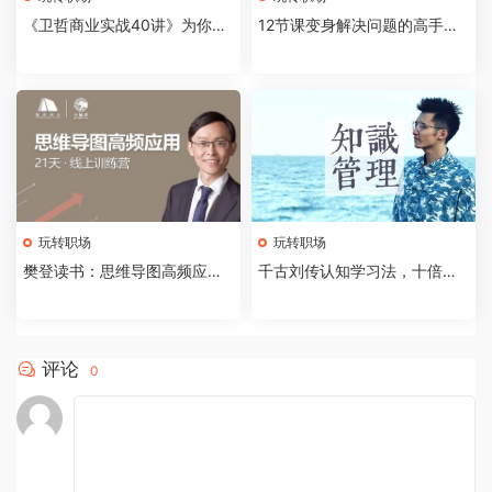
《卫哲商业实战40讲》为你指
12节课变身解决问题的高手，
明创业方向
搞定一切难题
玩转职场
玩转职场
樊登读书：思维导图高频应用2
千古刘传认知学习法，十倍学
1天训练营
习效率
评论
0