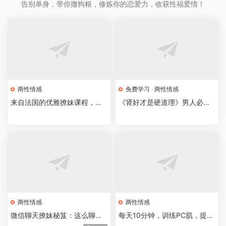
告别单身，带你撒狗粮，修炼你的恋爱力，收获性福爱情！
两性情感
免费学习
·
两性情感
来自法国的优雅撩妹课程，成
《肾好才是硬道理》男人必看
为情场高手
的无价宝典
两性情感
两性情感
微信聊天撩妹秘笈：这么聊，
每天10分钟，训练PC肌，提升
女生才喜欢你
性福力