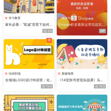
学习教育
新媒电商
家长必看：“双减”背景下如何帮
Shopee虾皮最新运营实战实操
助孩子应对竞争与压力
课，价值1W内部培训教程
9.9
VIP
荐
玩转职场
新媒电商
全领域LOGO设计特训营：化
《14堂拆书变现实战课》头条
繁为简，助你迅速突破
金牌写手教你读书赚钱
19.9
18.9