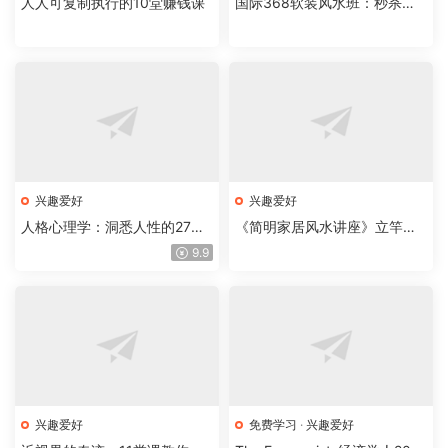
人人可复制执行的10堂赚钱课
国际368软装风水班：秒杀同
行，成为风水接单大师
兴趣爱好
兴趣爱好
人格心理学：洞悉人性的27堂
《简明家居风水讲座》立竿见
课，带你探险内心世界
影的风水课
9.9
兴趣爱好
免费学习
·
兴趣爱好