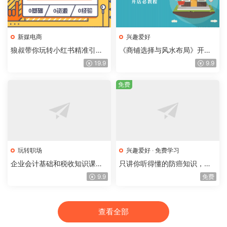
新媒电商
兴趣爱好
狼叔带你玩转小红书精准引流
《商铺选择与风水布局》开店
爆款变现课程
做生意必学教程
19.9
9.9
免费
玩转职场
兴趣爱好
·
免费学习
企业会计基础和税收知识课
只讲你听得懂的防癌知识，真
程，学完就懂会计了
正降低患癌风险
9.9
免费
查看全部