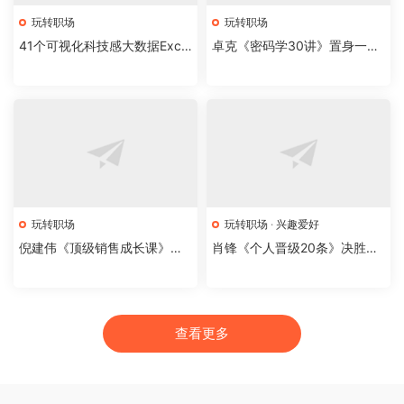
玩转职场
玩转职场
41个可视化科技感大数据Excel
卓克《密码学30讲》置身一场
模板
智力追逐赛
玩转职场
玩转职场
·
兴趣爱好
倪建伟《顶级销售成长课》实
肖锋《个人晋级20条》决胜未
现爆发式成长
来在此一役
查看更多