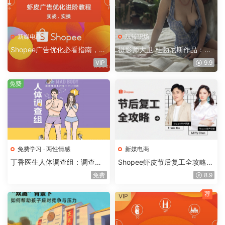
新媒电商
玩转职场
Shopee广告优化必看指南，虾
摄影师大卫·杜勃尼斯作品：乌
皮卖家广告内部进阶教程
克兰美女愉快的田园生活
VIP
9.9
免费
免费学习
·
两性情感
新媒电商
丁香医生人体调查组：调查身
Shopee虾皮节后复工全攻略，
体上每一个小问题，了解身体
春节后卖家运营指南
免费
8.9
的秘密
荐
VIP