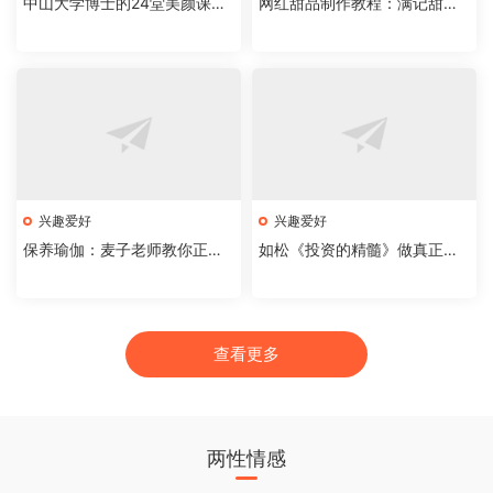
中山大学博士的24堂美颜课：
网红甜品制作教程：满记甜品
理性护肤颜究院
技术配方
兴趣爱好
兴趣爱好
保养瑜伽：麦子老师教你正确
如松《投资的精髓》做真正的
的运动姿势
投资者
查看更多
两性情感