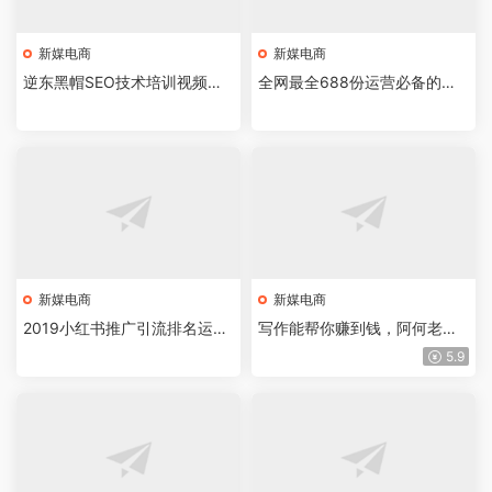
新媒电商
新媒电商
逆东黑帽SEO技术培训视频教
全网最全688份运营必备的实
程
操表格
新媒电商
新媒电商
2019小红书推广引流排名运营
写作能帮你赚到钱，阿何老师
变现教程
的7节写作课
5.9