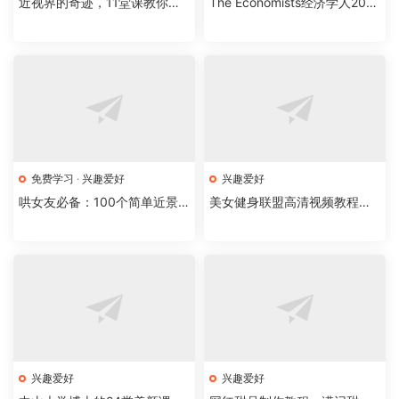
近视界的奇迹，11堂课教你摘
The Economists经济学人2016
掉眼镜
-2019四年外刊合集
免费学习
·
兴趣爱好
兴趣爱好
哄女友必备：100个简单近景
美女健身联盟高清视频教程，
小魔术
男同学有福了
兴趣爱好
兴趣爱好