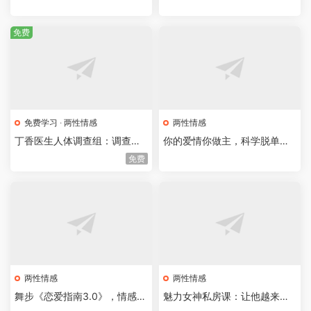
免费
免费学习
·
两性情感
两性情感
丁香医生人体调查组：调查身
你的爱情你做主，科学脱单指
体上每一个小问题，了解身体
南19课
免费
的秘密
两性情感
两性情感
舞步《恋爱指南3.0》，情感恋
魅力女神私房课：让他越来越
爱进阶必修课
爱你的9个秘密