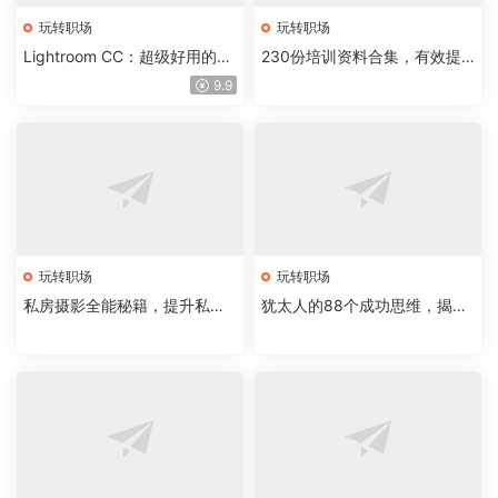
玩转职场
玩转职场
Lightroom CC：超级好用的摄
230份培训资料合集，有效提
影师必备后期调件
高工作效率
9.9
玩转职场
玩转职场
私房摄影全能秘籍，提升私房
犹太人的88个成功思维，揭开
人像摄影接单能力
聪明人的秘密