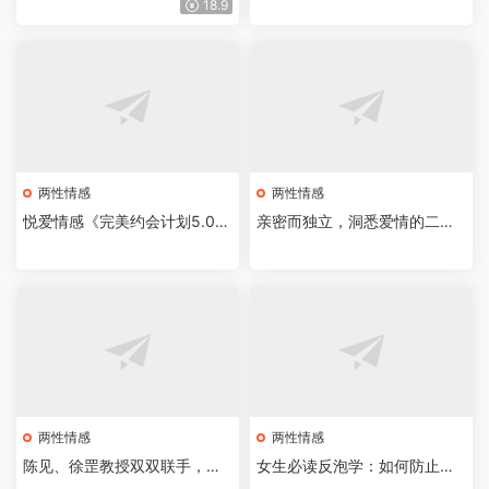
18.9
两性情感
两性情感
悦爱情感《完美约会计划5.0》
亲密而独立，洞悉爱情的二十
愉快的约会吧！
堂心理课
两性情感
两性情感
陈见、徐罡教授双双联手，解
女生必读反泡学：如何防止被
决男人的“根本”焦虑
渣男所泡