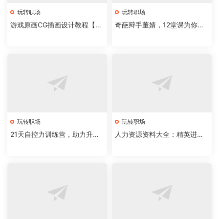
玩转职场
玩转职场
游戏原画CG插画设计教程【名
奇葩辩手董婧，12堂课为你精
动漫官方整理版】
准表达赋能
玩转职场
玩转职场
21天自控力训练营，助力升职
人力资源资料大全：精英进阶
加薪
之道