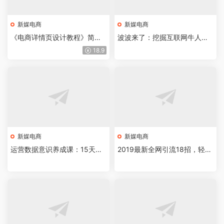
新媒电商
新媒电商
《电商详情页设计教程》简
波波来了：挖掘互联网牛人最
洁、好看还能带货
新实战干货
18.9
新媒电商
新媒电商
运营数据意识养成课：15天入
2019最新全网引流18招，轻松
门互联网数据分析
搞定流量