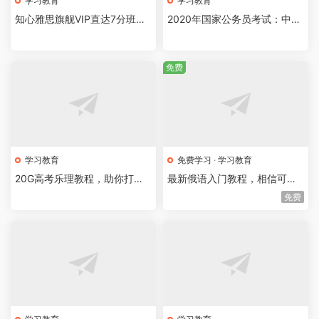
学习教育
学习教育
知心雅思旗舰VIP直达7分班基
2020年国家公务员考试：中公
础强化版
申论写作课
免费
学习教育
免费学习
·
学习教育
20G高考乐理教程，助你打下
最新俄语入门教程，相信可以
坚实基础
让大家自学成才
免费