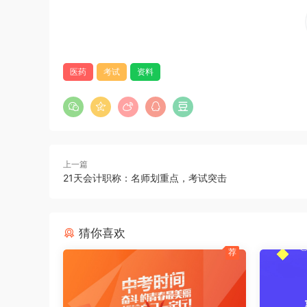
医药
考试
资料
上一篇
21天会计职称：名师划重点，考试突击
猜你喜欢
荐