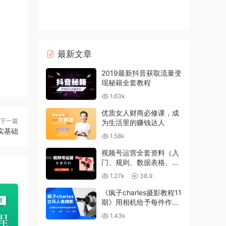
最新文章
2019最新抖音获取流量变
现秘籍全套教程
1.63k
优质女人财商必修课，成
下一篇
为生活里的赚钱达人
实基础
1.58k
视频号运营全套资料（入
门、规则、数据表格、运
营技巧、视频变现）
1.27k
38.9
《疯子charles摄影教程11
期》用相机给予每件作品
赋予生命
1.43k