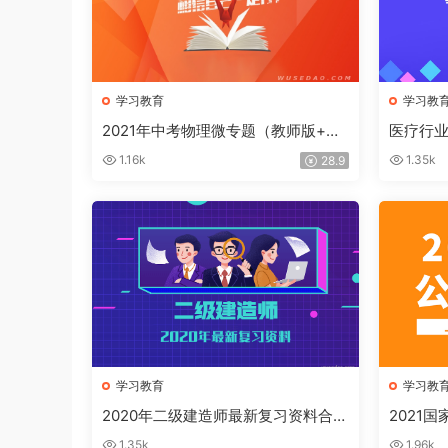
学习教育
学习教
2021年中考物理微专题（教师版+学
医疗行
生版）辅导机构专用
识合集
1.16k
1.35k
28.9
学习教育
学习教
2020年二级建造师最新复习资料合集
2021
包
资料合
1.35k
1.96k