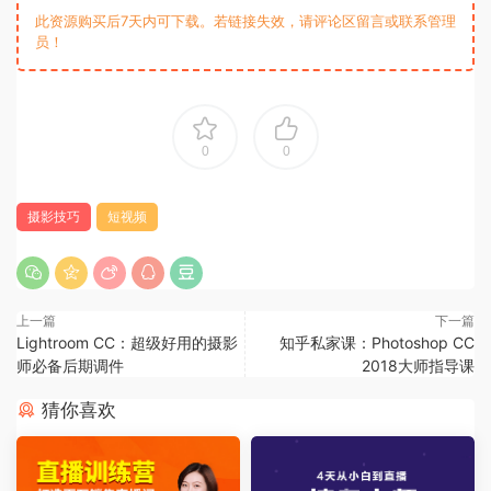
此资源购买后7天内可下载。若链接失效，请评论区留言或联系管理
员！
0
0
摄影技巧
短视频
上一篇
下一篇
Lightroom CC：超级好用的摄影
知乎私家课：Photoshop CC
师必备后期调件
2018大师指导课
猜你喜欢