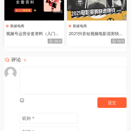
新媒电商
新媒电商
视频号运营全套资料（入门、
2021抖音短视频电影混剪快速
规则、数据表格、运营技巧、
赚钱教程（技术篇）
38.9
18.9
视频变现）
评论
0
提交