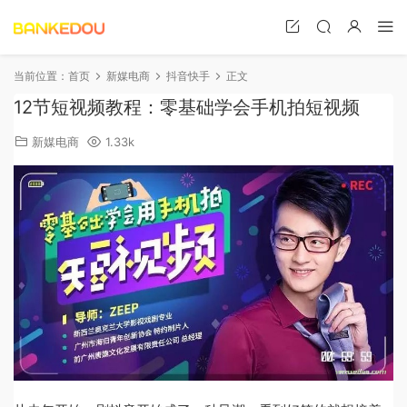
当前位置：
首页
新媒电商
抖音快手
正文
12节短视频教程：零基础学会手机拍短视频
新媒电商
1.33k