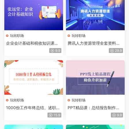
玩转职场
玩转职场
企业会计基础和税收知识课
腾讯人力资源管理全套资料下
程，学完就懂会计了
载，HR朋友圈传疯了！
9.9
29.9
玩转职场
玩转职场
1000份工作年终总结、述职报
PPT精品课：总结报告制作质
告、年周月计划表格模板合集
量提升300%，助你升职加薪
15.9
9.9