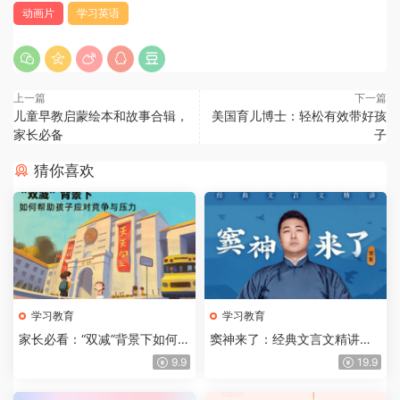
动画片
学习英语
上一篇
下一篇
儿童早教启蒙绘本和故事合辑，
美国育儿博士：轻松有效带好孩
家长必备
子
猜你喜欢
学习教育
学习教育
家长必看：“双减”背景下如何帮
窦神来了：经典文言文精讲，
助孩子应对竞争与压力
让孩子爱上古文课
9.9
19.9