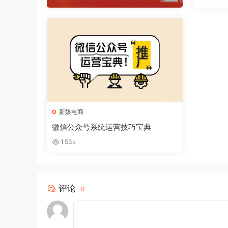
新媒电商
微信公众号系统运营技巧宝典
1.53k
评论
0