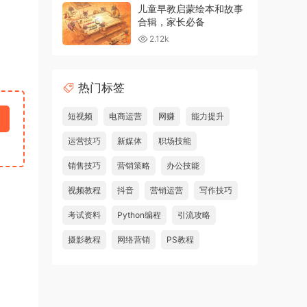
儿童早教启蒙绘本和故事
合辑，家长必备
2.12k
热门标签
短视频
电商运营
网赚
能力提升
运营技巧
新媒体
职场技能
销售技巧
营销策略
办公技能
视频教程
抖音
营销运营
写作技巧
考试资料
Python编程
引流攻略
摄影教程
网络营销
PS教程