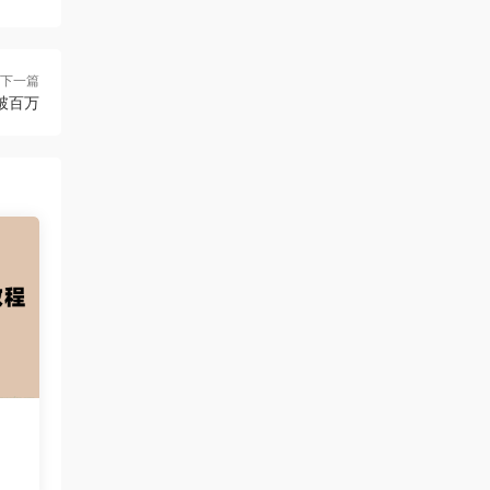
下一篇
破百万