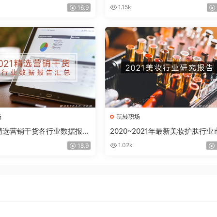
销策划案例》
例合集
1.15k
16.9
场
玩转职场
年精选营销干货各行业数据报告
2020~2021年最新美妆护肤行业
9份
研究报告
1.02k
18.9