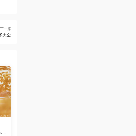
下一篇
术大全
动案