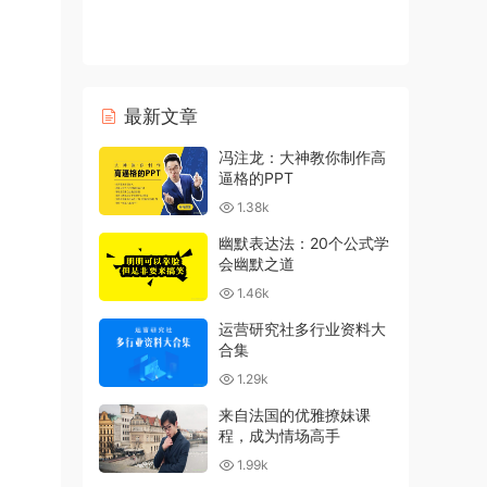
最新文章
冯注龙：大神教你制作高
逼格的PPT
1.38k
幽默表达法：20个公式学
会幽默之道
1.46k
运营研究社多行业资料大
合集
1.29k
来自法国的优雅撩妹课
程，成为情场高手
1.99k