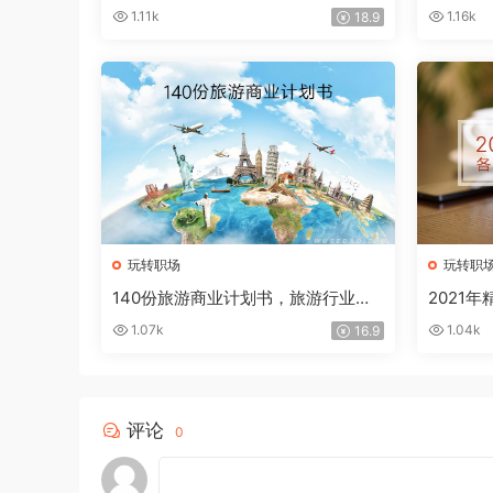
合集260份
专题营
1.11k
1.16k
18.9
玩转职场
玩转职
140份旅游商业计划书，旅游行业必
2021
备参考资料
汇总22
1.07k
1.04k
16.9
评论
0