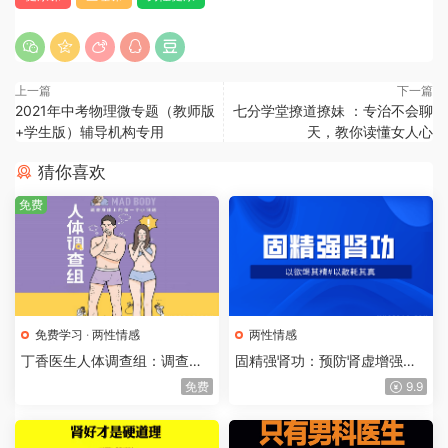
上一篇
下一篇
2021年中考物理微专题（教师版
七分学堂撩道撩妹 ：专治不会聊
+学生版）辅导机构专用
天，教你读懂女人心
猜你喜欢
免费
免费学习
·
两性情感
两性情感
丁香医生人体调查组：调查身
固精强肾功：预防肾虚增强体
体上每一个小问题，了解身体
质，提高你的战斗力
免费
9.9
的秘密