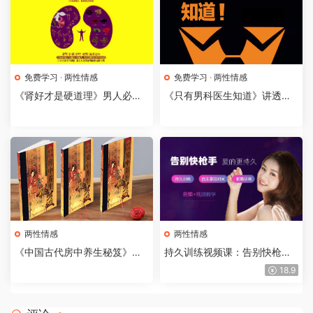
免费学习
·
两性情感
免费学习
·
两性情感
《肾好才是硬道理》男人必看
《只有男科医生知道》讲透男
的无价宝典
性的身体秘密
两性情感
两性情感
《中国古代房中养生秘笈》独
持久训练视频课：告别快枪
特的古代保健方法
手，爱的更持久
18.9