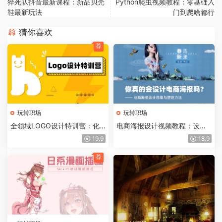
猝死队抖音最新课程：新品贝壳
Python爬虫视频教程：零基础入
鞋最新玩法
门到爬啥都行
猜你喜欢
荐
玩转职场
玩转职场
全领域LOGO设计特训营：化
电商海报设计视频教程：设计
繁为简，助你迅速突破
思维与塑造方法
19.9
18.9
荐