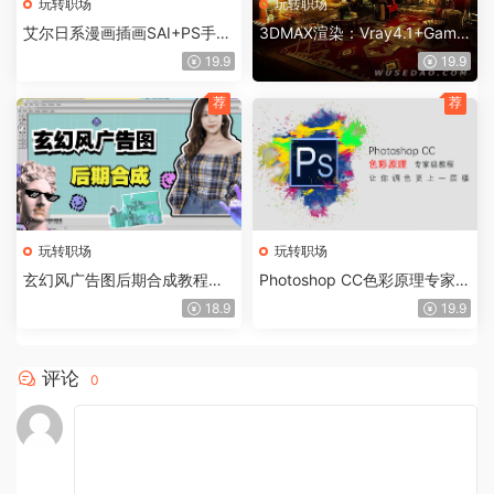
玩转职场
玩转职场
艾尔日系漫画插画SAI+PS手绘
3DMAX渲染：Vray4.1+Gama
培训视频教程
2.2+Ipr交互渲染
19.9
19.9
荐
荐
玩转职场
玩转职场
玄幻风广告图后期合成教程：
Photoshop CC色彩原理专家级
广告拼创意，创意靠合成
教程，让你调色更上一层楼
18.9
19.9
评论
0