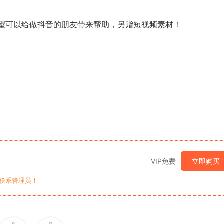
希望可以给做抖音的朋友带来帮助，另赠短视频素材！
VIP免费
立即购买
联系管理员！