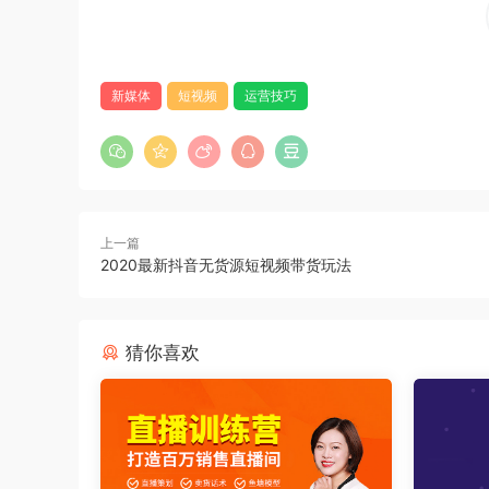
新媒体
短视频
运营技巧
上一篇
2020最新抖音无货源短视频带货玩法
猜你喜欢