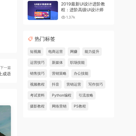
2019最新UI设计进阶教
程：进阶高级UI设计师
1.37k
热门标签
短视频
电商运营
网赚
能力提升
运营技巧
新媒体
职场技能
下一篇
上成语
销售技巧
营销策略
办公技能
视频教程
抖音
营销运营
写作技巧
考试资料
Python编程
引流攻略
摄影教程
网络营销
PS教程