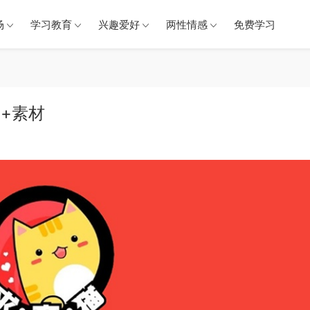
场
学习教育
兴趣爱好
两性情感
免费学习
+素材