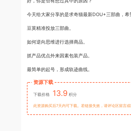
好，你是否有想过其中的原因？
今天给大家分享的是求奇猫最新DOU+三部曲，
豆荚精准投放三部曲。
如何逆向思维进行选择商品。
抓产品优点外来因素包装产品。
最简单的起号，形成轨迹曲线。
资源下载
13.9
下载价格
积分
此资源购买后7天内可下载。若链接失效，请评论区留言或