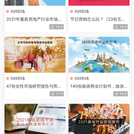
玩转职场
玩转职场
2021年最新房地产行业市场调
节日营销怎么玩？《23份五一
研报告合集260份
劳动节专题营销策划案例》
18.9
16.9
玩转职场
玩转职场
47份女性市场研究报告与营销
140份旅游商业计划书，旅游
活动案例合集
行业必备参考资料
17.9
16.9