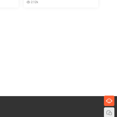
2.12k
！