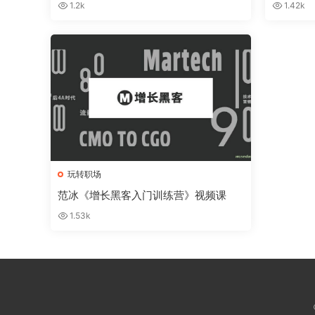
1.2k
1.42k
玩转职场
范冰《增长黑客入门训练营》视频课
1.53k