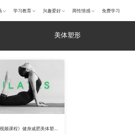
场
学习教育
兴趣爱好
两性情感
免费学习
美体塑形
好
视频课程》健身减肥美体塑
材练出来