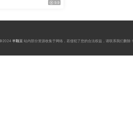
9.9
©2024
半颗豆
站内部分资源收集于网络，若侵犯了您的合法权益，请联系我们删除