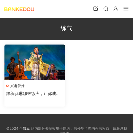
练气
兴趣爱好
跟着龚琳娜来练声，让你成为
灵魂歌者
©2024
半颗豆
站内部分资源收集于网络，若侵犯了您的合法权益，请联系我