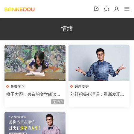
情绪
免费学习
兴趣爱好
橙子大湿：兴奋的文学阅读，
刘轩积极心理课：重新发现自
一不小心就快乐了（三季全）
己，活出想要的未来
9.9