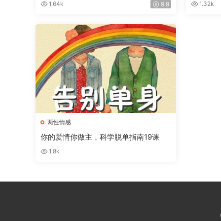
1.64k
1.32k
9.9
两性情感
你的爱情你做主，科学脱单指南19课
1.8k