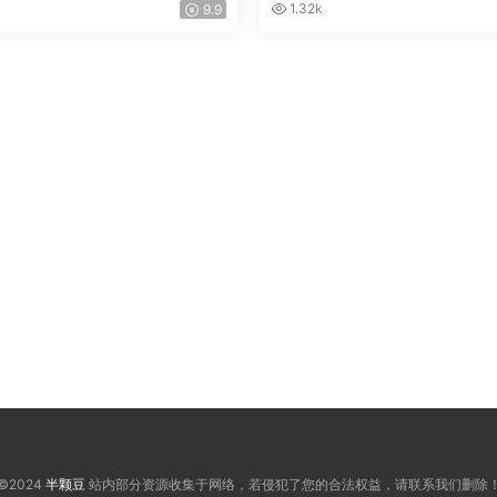
1.32k
9.9
©2024
半颗豆
站内部分资源收集于网络，若侵犯了您的合法权益，请联系我们删除