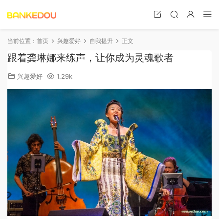
当前位置：
首页
兴趣爱好
自我提升
正文
跟着龚琳娜来练声，让你成为灵魂歌者
兴趣爱好
1.29k