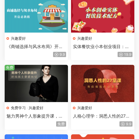
兴趣爱好
兴趣爱好
《商铺选择与风水布局》开店
实体餐饮业小本创业项目：技
做生意必学教程
术配方教程合集
9.9
19.9
免费
免费学习
·
兴趣爱好
兴趣爱好
魅力男神个人形象提升课，时
人格心理学：洞悉人性的27堂
尚男士穿搭教程
课，带你探险内心世界
免费
9.9