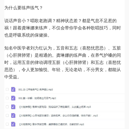
为什么要练声练气？
说话声音小？唱歌老跑调？精神状态差？都是气息不足惹的
祸！跟着龚琳娜来练声，不仅会带你学会各种歌唱技巧，同时
也是呼吸系统的保健操。
知名中医学者刘力红认为，五音和五志（喜怒忧思恐）、五脏
（心肝脾肺肾）是相通的。龚琳娜的练声曲，在养气护嗓的同
时，运用五音的律动调理五脏（心肝脾肺肾）和五志（喜怒忧
思恐），令人更加愉悦、年轻，无论老幼，不分男女，都能从
中受益。