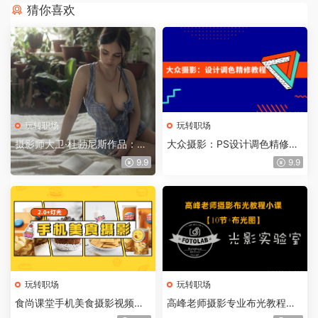
猜你喜欢
玩转职场
玩转职场
摄影师大卫·杜勃尼斯作品：乌
大众摄影：PS设计调色精修教
克兰美女愉快的田园生活
程，掌握后期原理及技巧
9.9
9.9
玩转职场
玩转职场
食尚课堂手机美食摄影视频教
高峰老师摄影专业布光教程，
程2.0+灯光技巧
几种简单的布光技巧