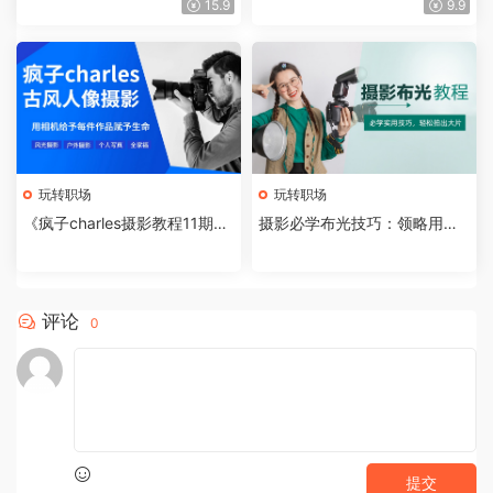
15.9
9.9
玩转职场
玩转职场
《疯子charles摄影教程11期》
摄影必学布光技巧：领略用光
用相机给予每件作品赋予生命
的艺术，轻松拍出大片
评论
0
提交