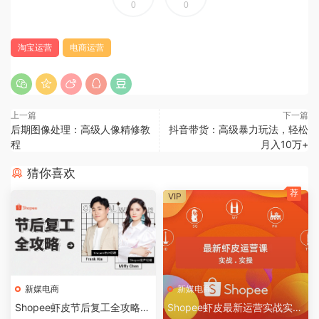
0
0
淘宝运营
电商运营
上一篇
下一篇
后期图像处理：高级人像精修教
抖音带货：高级暴力玩法，轻松
程
月入10万+
猜你喜欢
荐
VIP
新媒电商
新媒电商
Shopee虾皮节后复工全攻略，
Shopee虾皮最新运营实战实操