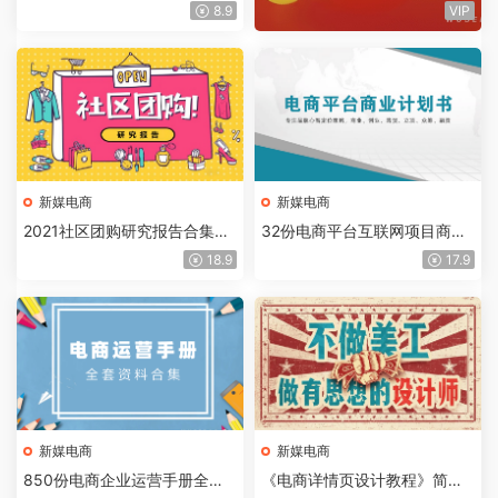
春节后卖家运营指南
课，价值1W内部培训教程
8.9
VIP
新媒电商
新媒电商
2021社区团购研究报告合集30
32份电商平台互联网项目商业
份，做精细化运营
计划书打包下载
18.9
17.9
新媒电商
新媒电商
850份电商企业运营手册全套
《电商详情页设计教程》简