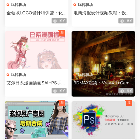
玩转职场
玩转职场
全领域LOGO设计特训营：化
电商海报设计视频教程：设计
繁为简，助你迅速突破
思维与塑造方法
19.9
18.9
荐
玩转职场
玩转职场
艾尔日系漫画插画SAI+PS手绘
3DMAX渲染：Vray4.1+Gama
培训视频教程
2.2+Ipr交互渲染
19.9
19.9
荐
荐