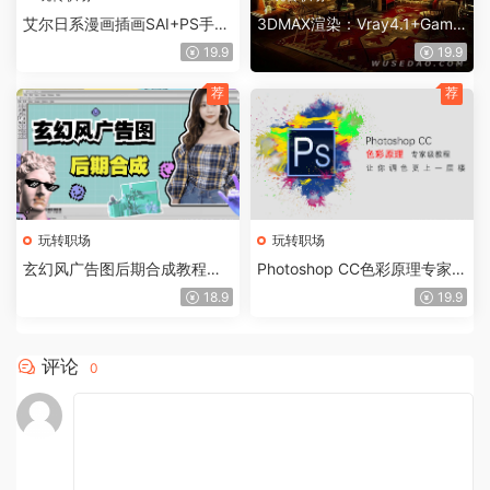
艾尔日系漫画插画SAI+PS手绘
3DMAX渲染：Vray4.1+Gama
培训视频教程
2.2+Ipr交互渲染
19.9
19.9
荐
荐
玩转职场
玩转职场
玄幻风广告图后期合成教程：
Photoshop CC色彩原理专家级
广告拼创意，创意靠合成
教程，让你调色更上一层楼
18.9
19.9
评论
0