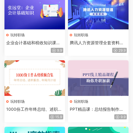
玩转职场
玩转职场
企业会计基础和税收知识课
腾讯人力资源管理全套资料下
程，学完就懂会计了
载，HR朋友圈传疯了！
9.9
29.9
玩转职场
玩转职场
1000份工作年终总结、述职报
PPT精品课：总结报告制作质
告、年周月计划表格模板合集
量提升300%，助你升职加薪
15.9
9.9