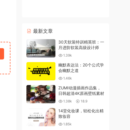
最新文章
30天软装特训精英班：一
月进阶软装高级设计师
1.39k
幽默表达法：20个公式学
会幽默之道
1.46k
ZUMI动漫插画作品集，
日韩超清4K原画壁纸素材
1.38k
18.9
14堂化妆课，轻松化出精
致妆容
1.85k