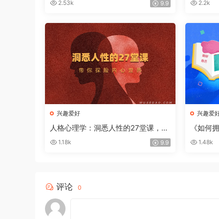
2.53k
2.2k
9.9
兴趣爱好
兴趣爱
人格心理学：洞悉人性的27堂课，带
《如何
你探险内心世界
到自信
1.18k
1.48k
9.9
评论
0