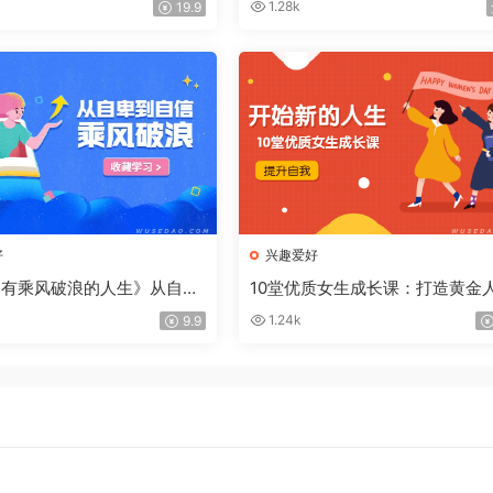
1.28k
19.9
好
兴趣爱好
拥有乘风破浪的人生》从自卑
10堂优质女生成长课：打造黄金
，活出你自己
圈，绘制人生版图
1.24k
9.9